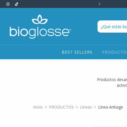
OS HACIENDO CLICK ACÁ Y TE ASESORAMOS!
BEST SELLERS
PRODUCT
Productos desar
activ
Inicio
>
PRODUCTOS
>
Líneas
>
Línea Antiage