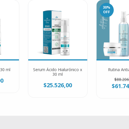
30
%
OFF
 30 ml
Serum Ácido Hialurónico x
Rutina Anti
30 ml
00
$88.206
$25.526,00
$61.74