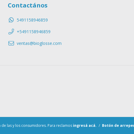
Contactános
5491158946859
+5491158946859
ventas@bioglosse.com
 de las y los consumidores. Para reclamos
ingresá acá.
/
Botón de arrepe