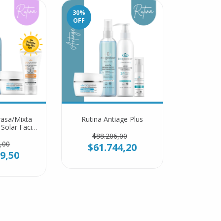
30
%
OFF
rasa/Mixta
Rutina Antiage Plus
Solar Facial
PS)
$88.206,00
,00
$61.744,20
9,50