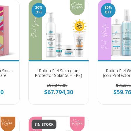
30
%
30
%
OFF
OFF
 Skin -
Rutina Piel Seca (con
Rutina Piel G
care
Protector Solar 50+ FPS)
(con Protector 
50+ F
$96.849,00
$85.385
90
$67.794,30
$59.76
SIN STOCK