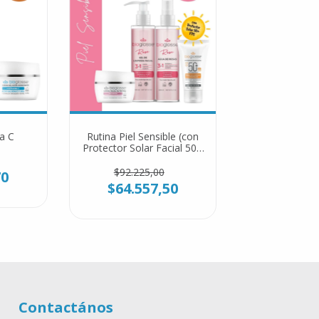
a C
Rutina Piel Sensible (con
Protector Solar Facial 50+
FPS)
$92.225,00
70
$64.557,50
Contactános