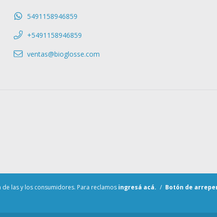
5491158946859
+5491158946859
ventas@bioglosse.com
 de las y los consumidores. Para reclamos
ingresá acá.
/
Botón de arrepe