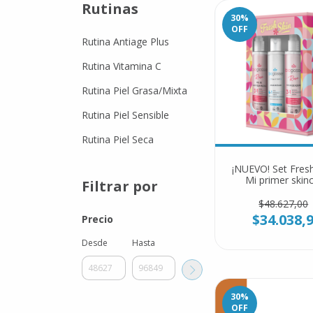
Rutinas
30
%
OFF
Rutina Antiage Plus
Rutina Vitamina C
Rutina Piel Grasa/Mixta
Rutina Piel Sensible
Rutina Piel Seca
¡NUEVO! Set Fresh
Mi primer skin
Filtrar por
$48.627,00
$34.038,
Precio
Desde
Hasta
30
%
OFF