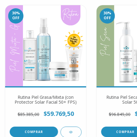
30
%
30
%
OFF
OFF
Rutina Piel Grasa/Mixta (con
Rutina Piel Sec
Protector Solar Facial 50+ FPS)
Solar 5
$59.769,50
$85.385,00
$96.849,00