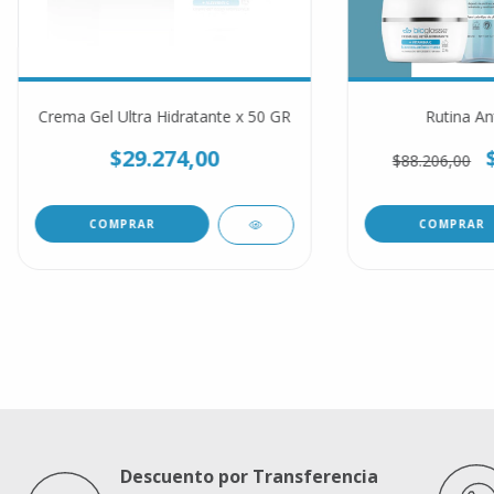
Crema Gel Ultra Hidratante x 50 GR
Rutina An
$29.274,00
$88.206,00
Descuento por Transferencia