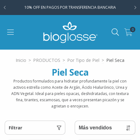
10% OFF EN PAGOS POR TRANSFERENCIA BANCARIA
0
Inicio
>
PRODUCTOS
>
Por Tipo de Piel
>
Piel Seca
Piel Seca
Productos formulados para hidratar profundamente la piel con
activos estrella como Aceite de Argán, Ácido Hialurónico, Urea y
ADN Vegetal. Ideal para pieles opacas, deshidratadas, con textura
fina, tirantes, escamosas, que a veces presentan picazón y se
agrietan o enrojecen.
Filtrar